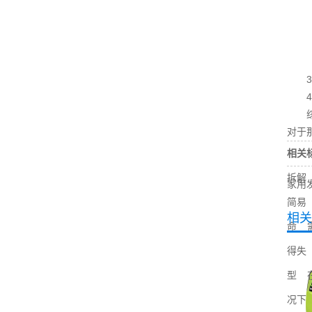
3.
4.
综上
对于
相关
拆解
家用
简易
相关
命
得失
型
况下