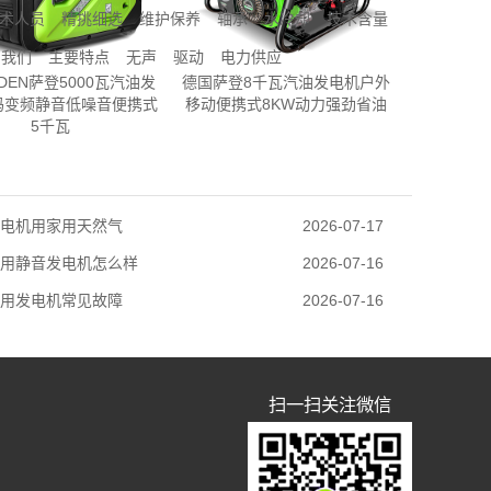
术人员
精挑细选
维护保养
轴承
水冷却
技术含量
我们
主要特点
无声
驱动
电力供应
DEN萨登5000瓦汽油发
德国萨登8千瓦汽油发电机户外
码变频静音低噪音便携式
移动便携式8KW动力强劲省油
5千瓦
电机用家用天然气
2026-07-17
用静音发电机怎么样
2026-07-16
用发电机常见故障
2026-07-16
扫一扫关注微信