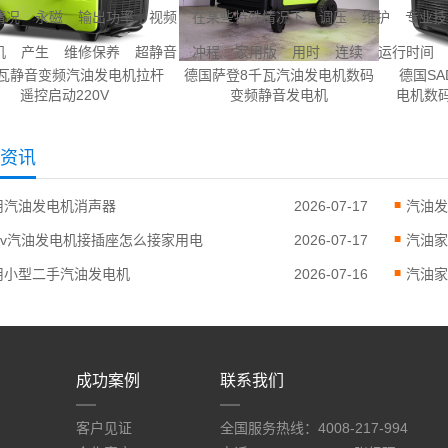
情况
永磁
输出功率
视频
在某些特殊情况下
调压
维护
专业技
机
产生
维修保养
超静音
冲程
家用版
用时
连续
运行时间
00瓦静音变频汽油发电机拉杆
德国萨登8千瓦汽油发电机数码
德国SA
遥控启动220V
变频静音发电机
电机数
资讯
用汽油发电机消声器
2026-07-17
汽油发
20v汽油发电机接插座怎么接家用电
2026-07-17
汽油家
用小型二手汽油发电机
2026-07-16
汽油家
成功案例
联系我们
客户见证
全国服务热线：4008-217-994