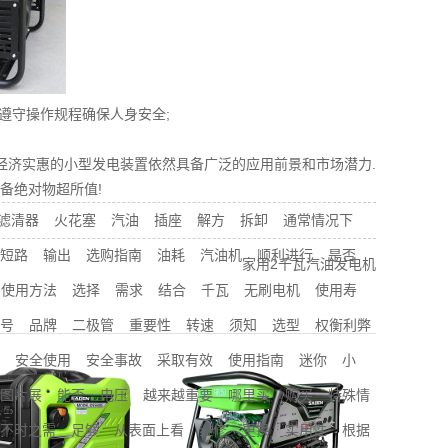
遵守操作规程确保人身安全;
经济实惠的小型发电装置依然具备广泛的应用前景和市场潜力.
备绝对物超所值!
滤清器
火花塞
汽油
插座
解方
拆卸
通常情况下
短路
输出
选购指南
油耗
汽油机
顺利进行
是否
家用2千瓦汽油发电机
使用方法
选择
需求
结合
千瓦
无刷电机
使用寿
号
品牌
二极管
重要性
转速
须知
选型
权衡利弊
安全使用
安全事故
采取有效
使用指南
迷你
小
图片展
能否
电压
越来越重要
哪里买
购买
特殊情
不时之需
足够
从表面上看
维修
更换
实用性
根据