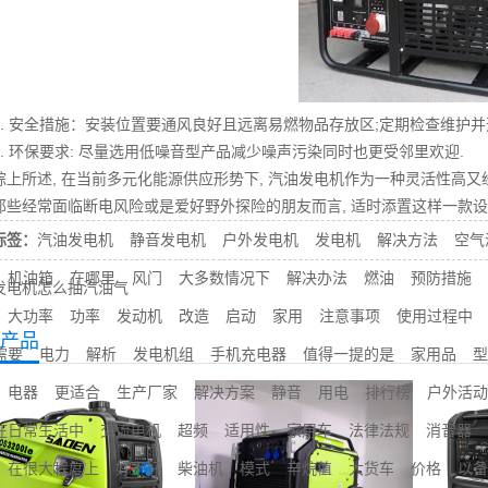
 安全措施：安装位置要通风良好且远离易燃物品存放区;定期检查维护并
 环保要求: 尽量选用低噪音型产品减少噪声污染同时也更受邻里欢迎.
所述, 在当前多元化能源供应形势下, 汽油发电机作为一种灵活性高又
那些经常面临断电风险或是爱好野外探险的朋友而言, 适时添置这样一款设
标签：
汽油发电机
静音发电机
户外发电机
发电机
解决方法
空气
机油箱
在哪里
风门
大多数情况下
解决办法
燃油
预防措施
发电机怎么抽汽油气
大功率
功率
发动机
改造
启动
家用
注意事项
使用过程中
产品
需要
电力
解析
发电机组
手机充电器
值得一提的是
家用品
型
电器
更适合
生产厂家
解决方案
静音
用电
排行榜
户外活动
在日常生活中
交流电机
超频
适用性
家用车
法律法规
消音器
在很大程度上
好不好
柴油机
模式
辛烷值
大货车
价格
以备