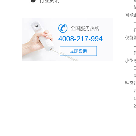
行业资讯
随着
可能
一、
全国服务热线
在遭
4008-217-994
仅能
二、
立即咨询
对于
小型
三、
除了
种烹
四、
1.
2.