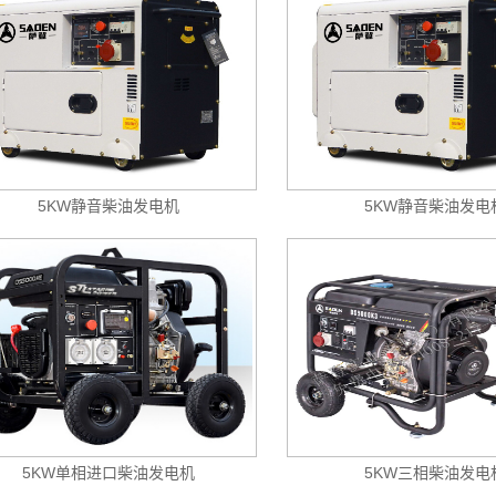
5KW静音柴油发电机
5KW静音柴油发电
5KW单相进口柴油发电机
5KW三相柴油发电